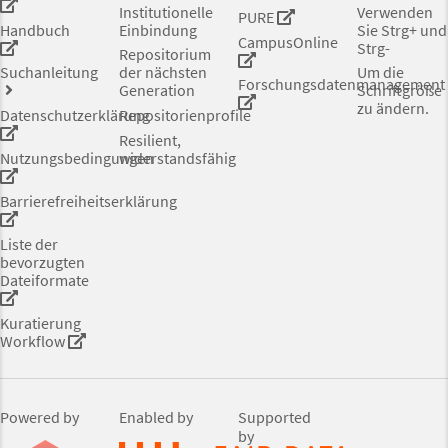
Institutionelle
Verwenden
PURE
Handbuch
Einbindung
Sie Strg+ und
CampusOnline
Strg-
Repositorium
Suchanleitung
der nächsten
Um die
Forschungsdatenmanagement
Generation
Schriftgröße
zu ändern.
Datenschutzerklärung
Repositorienprofile
Resilient,
Nutzungsbedingungen
widerstandsfähig
Barrierefreiheitserklärung
Liste der
bevorzugten
Dateiformate
Kuratierung
Workflow
Powered by
Enabled by
Supported
by