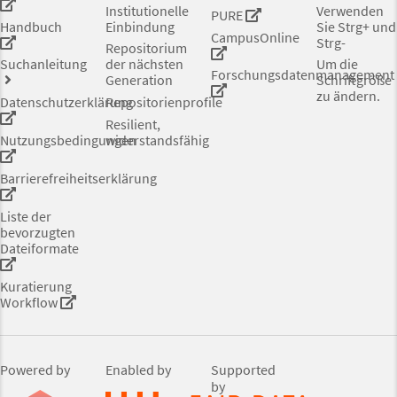
Institutionelle
Verwenden
PURE
Handbuch
Einbindung
Sie Strg+ und
CampusOnline
Strg-
Repositorium
Suchanleitung
der nächsten
Um die
Forschungsdatenmanagement
Generation
Schriftgröße
zu ändern.
Datenschutzerklärung
Repositorienprofile
Resilient,
Nutzungsbedingungen
widerstandsfähig
Barrierefreiheitserklärung
Liste der
bevorzugten
Dateiformate
Kuratierung
Workflow
Powered by
Enabled by
Supported
by