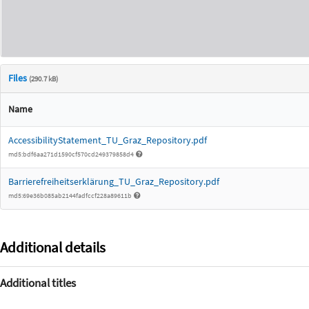
Files
(290.7 kB)
Name
AccessibilityStatement_TU_Graz_Repository.pdf
md5:bdf6aa271d1590cf570cd249379858d4
Barrierefreiheitserklärung_TU_Graz_Repository.pdf
md5:69e36b085ab2144fadfccf228a89611b
Additional details
Additional titles