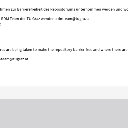
ßnahmen zur Barrierefreiheit des Repositoriums unternommen werden und wo
das RDM Team der TU Graz wenden: rdmteam@tugraz.at
.
s are being taken to make the repository barrier-free and where there are st
dmteam@tugraz.at