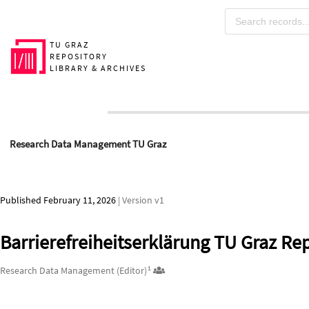
Skip to main
TU GRAZ
REPOSITORY
LIBRARY & ARCHIVES
Research Data Management TU Graz
Published February 11, 2026
| Version v1
Barrierefreiheitserklärung TU Graz Re
Authors/Creators
1
Research Data Management (Editor)