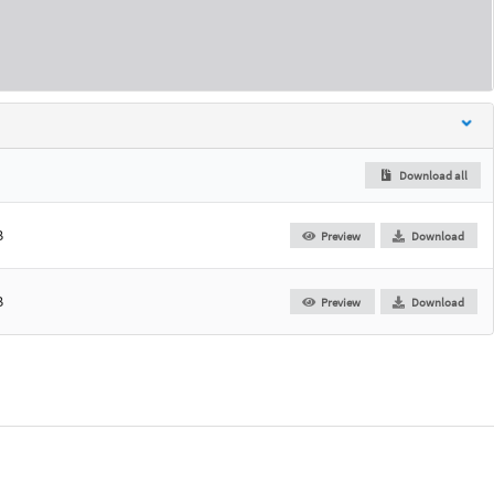
Download all
B
Preview
Download
B
Preview
Download