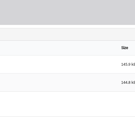
Size
145.9 k
144.8 k