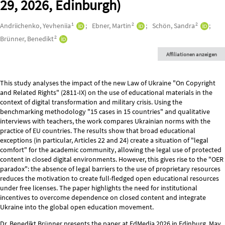
29, 2026, Edinburgh)
Autor*innen/Ersteller*innen
1
2
2
Andriichenko, Yevheniia
Ebner, Martin
Schön, Sandra
2
Brünner, Benedikt
Affiliationen anzeigen
Beschreibung
This study analyses the impact of the new Law of Ukraine "On Copyright
and Related Rights" (2811-IX) on the use of educational materials in the
context of digital transformation and military crisis. Using the
benchmarking methodology "15 cases in 15 countries" and qualitative
interviews with teachers, the work compares Ukrainian norms with the
practice of EU countries. The results show that broad educational
exceptions (in particular, Articles 22 and 24) create a situation of "legal
comfort" for the academic community, allowing the legal use of protected
content in closed digital environments. However, this gives rise to the "OER
paradox": the absence of legal barriers to the use of proprietary resources
reduces the motivation to create full-fledged open educational resources
under free licenses. The paper highlights the need for institutional
incentives to overcome dependence on closed content and integrate
Ukraine into the global open education movement.
Dr. Benedikt Brünner presents the paper at EdMedia 2026 in Edinburg, May