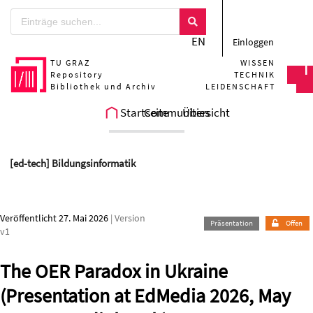
Zum Hauptteil springen
EN
Einloggen
TU GRAZ
WISSEN
Repository
TECHNIK
Bibliothek und Archiv
LEIDENSCHAFT
Startseite
Communities
Übersicht
[ed-tech] Bildungsinformatik
Veröffentlicht 27. Mai 2026
| Version
Präsentation
Offen
v1
The OER Paradox in Ukraine
(Presentation at EdMedia 2026, May