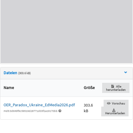
Dateien
(303.6 kB)
Alle
Name
Größe
herunterladen
Vorschau
OER_Paradox_Ukraine_EdMedia2026.pdf
303.6
kB
md5:0d649f9c59519d28771d03f2a19170bb
Herunterladen