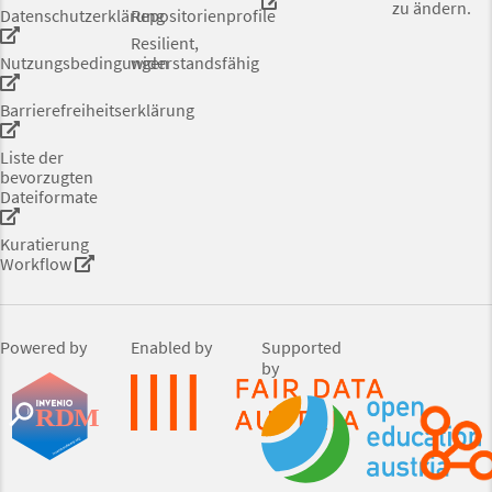
zu ändern.
Datenschutzerklärung
Repositorienprofile
Resilient,
Nutzungsbedingungen
widerstandsfähig
Barrierefreiheitserklärung
Liste der
bevorzugten
Dateiformate
Kuratierung
Workflow
Powered by
Enabled by
Supported
by