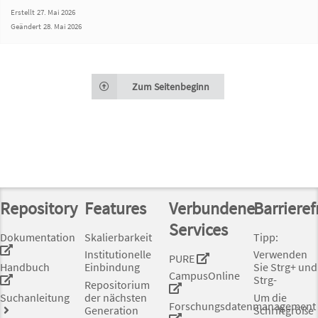
Erstellt
27. Mai 2026
Geändert
28. Mai 2026
Zum Seitenbeginn
Repository
Features
Verbundene
Barrieref
Services
Dokumentation
Skalierbarkeit
Tipp:
Institutionelle
Verwenden
PURE
Handbuch
Einbindung
Sie Strg+ und
CampusOnline
Strg-
Repositorium
Suchanleitung
der nächsten
Um die
Forschungsdatenmanagement
Generation
Schriftgröße