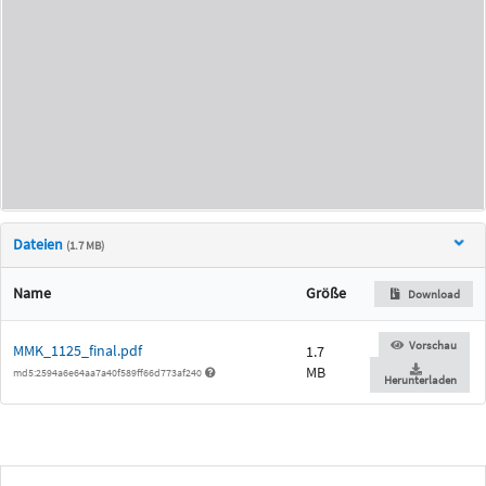
Dateien
(1.7 MB)
Name
Größe
Download
Vorschau
MMK_1125_final.pdf
1.7
MB
md5:2594a6e64aa7a40f589ff66d773af240
Herunterladen