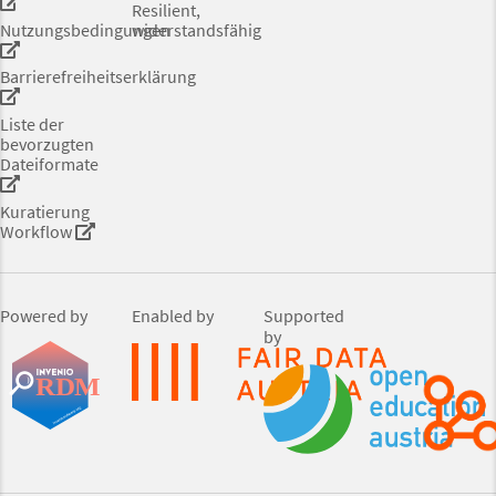
Resilient,
Nutzungsbedingungen
widerstandsfähig
Barrierefreiheitserklärung
Liste der
bevorzugten
Dateiformate
Kuratierung
Workflow
Powered by
Enabled by
Supported
by