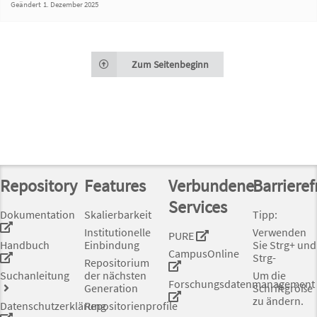
Geändert
1. Dezember 2025
Zum Seitenbeginn
Repository
Features
Verbundene
Barrieref
Services
Dokumentation
Skalierbarkeit
Tipp:
Institutionelle
Verwenden
PURE
Handbuch
Einbindung
Sie Strg+ und
CampusOnline
Strg-
Repositorium
Suchanleitung
der nächsten
Um die
Forschungsdatenmanagement
Generation
Schriftgröße
zu ändern.
Datenschutzerklärung
Repositorienprofile