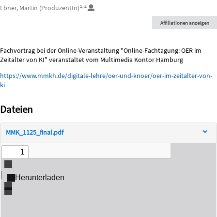
Autor*innen/Ersteller*innen
1, 2
Ebner, Martin (ProduzentIn)
Affiliationen anzeigen
Beschreibung
Fachvortrag bei der Online-Veranstaltung "Online-Fachtagung: OER im
Zeitalter von KI" veranstaltet vom Multimedia Kontor Hamburg
https://www.mmkh.de/digitale-lehre/oer-und-knoer/oer-im-zeitalter-von-
ki
Dateien
MMK_1125_final.pdf