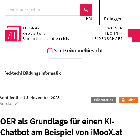
Zum Hauptteil springen
EN
Einloggen
TU GRAZ
WISSEN
Repository
TECHNIK
Bibliothek und Archiv
LEIDENSCHAFT
Startseite
Communities
Übersicht
[ed-tech] Bildungsinformatik
Veröffentlicht 5. November 2025
|
Präsentation
Offen
Version v1
OER als Grundlage für einen KI-
Chatbot am Beispiel von iMooX.at