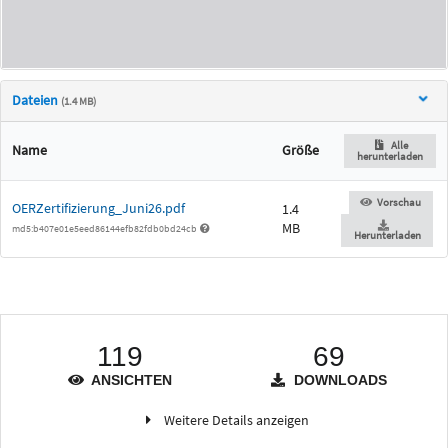
Dateien
(1.4 MB)
Alle
Name
Größe
herunterladen
Vorschau
OERZertifizierung_Juni26.pdf
1.4
MB
md5:b407e01e5eed86144efb82fdb0bd24cb
Herunterladen
119
69
ANSICHTEN
DOWNLOADS
Weitere Details anzeigen