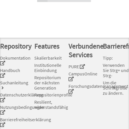
Repository
Features
Verbundene
Barrieref
Services
Dokumentation
Skalierbarkeit
Tipp:
Institutionelle
Verwenden
PURE
Handbuch
Einbindung
Sie Strg+ und
CampusOnline
Strg-
Repositorium
Suchanleitung
der nächsten
Um die
Forschungsdatenmanagement
Generation
Schriftgröße
zu ändern.
Datenschutzerklärung
Repositorienprofile
Resilient,
Nutzungsbedingungen
widerstandsfähig
Barrierefreiheitserklärung