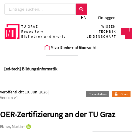
Zum Hauptteil springen
EN
Einloggen
TU GRAZ
WISSEN
Repository
TECHNIK
Bibliothek und Archiv
LEIDENSCHAFT
Startseite
Communities
Übersicht
[ed-tech] Bildungsinformatik
Veröffentlicht 10. Juni 2026
|
Präsentation
Offen
Version v1
OER-Zertifizierung an der TU Graz
Autor*innen/Ersteller*innen
1
Ebner, Martin