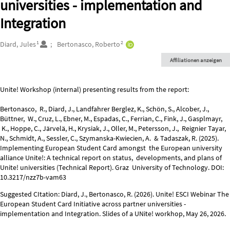
universities - implementation and
Integration
Autor*innen/Ersteller*innen
1
2
Diard, Jules
Bertonasco, Roberto
Affiliationen anzeigen
Beschreibung
Unite! Workshop (internal) presenting results from the report:
Bertonasco, R., Diard, J., Landfahrer Berglez, K., Schön, S., Alcober, J.,
Büttner, W., Cruz, L., Ebner, M., Espadas, C., Ferrian, C., Fink, J., Gasplmayr,
K., Hoppe, C., Järvelä, H., Krysiak, J., Oller, M., Petersson, J., Reignier Tayar,
N., Schmidt, A., Sessler, C., Szymanska-Kwiecien, A. & Tadaszak, R. (2025).
Implementing European Student Card amongst the European university
alliance Unite!: A technical report on status, developments, and plans of
Unite! universities (Technical Report). Graz University of Technology. DOI:
10.3217/nzz7b-vam63
Suggested CItation: Diard, J., Bertonasco, R. (2026). Unite! ESCI Webinar The
European Student Card Initiative across partner universities -
implementation and Integration. Slides of a UNite! workhop, May 26, 2026.