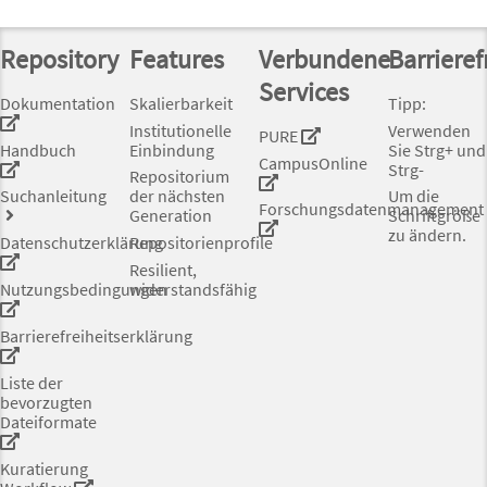
Repository
Features
Verbundene
Barrieref
Services
Dokumentation
Skalierbarkeit
Tipp:
Institutionelle
Verwenden
PURE
Handbuch
Einbindung
Sie Strg+ und
CampusOnline
Strg-
Repositorium
Suchanleitung
der nächsten
Um die
Forschungsdatenmanagement
Generation
Schriftgröße
zu ändern.
Datenschutzerklärung
Repositorienprofile
Resilient,
Nutzungsbedingungen
widerstandsfähig
Barrierefreiheitserklärung
Liste der
bevorzugten
Dateiformate
Kuratierung