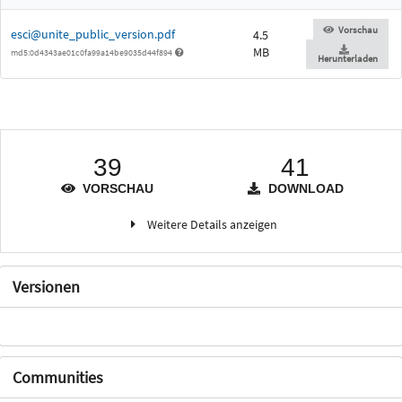
Vorschau
esci@unite_public_version.pdf
4.5
MB
md5:0d4343ae01c0fa99a14be9035d44f894
Herunterladen
39
41
VORSCHAU
DOWNLOAD
Weitere Details anzeigen
Versionen
Communities