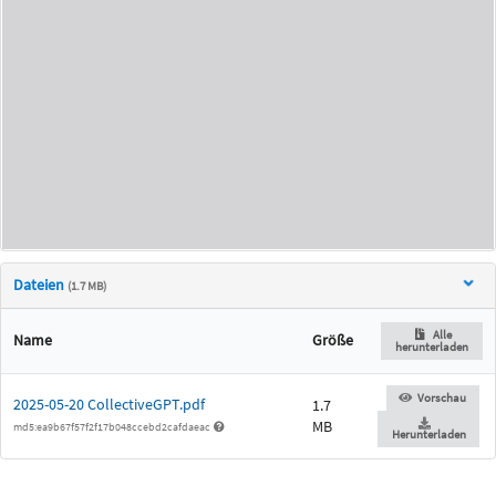
Dateien
(1.7 MB)
Alle
Name
Größe
herunterladen
Vorschau
2025-05-20 CollectiveGPT.pdf
1.7
MB
md5:ea9b67f57f2f17b048ccebd2cafdaeac
Herunterladen