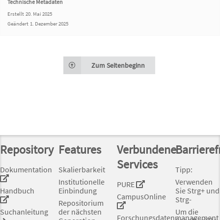
Technische Metadaten
Erstellt
20. Mai 2025
Geändert
1. Dezember 2025
Zum Seitenbeginn
Repository
Features
Verbundene
Barrieref
Services
Dokumentation
Skalierbarkeit
Tipp:
Institutionelle
Verwenden
PURE
Handbuch
Einbindung
Sie Strg+ und
CampusOnline
Strg-
Repositorium
Suchanleitung
der nächsten
Um die
Forschungsdatenmanagement