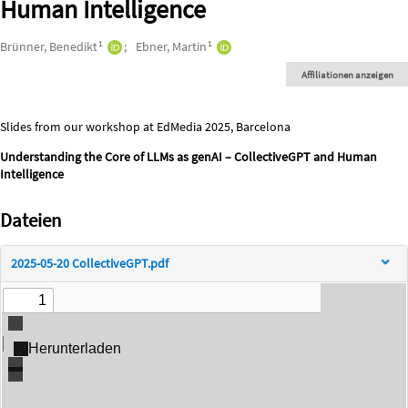
Human Intelligence
Autor*innen/Ersteller*innen
1
1
Brünner, Benedikt
Ebner, Martin
Affiliationen anzeigen
Beschreibung
Slides from our workshop at EdMedia 2025, Barcelona
Understanding the Core of LLMs as genAI – CollectiveGPT and Human
Intelligence
Dateien
2025-05-20 CollectiveGPT.pdf