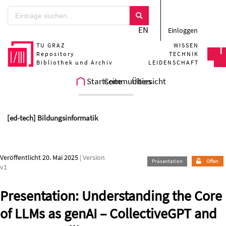
Zum Hauptteil springen
EN
Einloggen
TU GRAZ
WISSEN
Repository
TECHNIK
Bibliothek und Archiv
LEIDENSCHAFT
Startseite
Communities
Übersicht
[ed-tech] Bildungsinformatik
Veröffentlicht 20. Mai 2025
| Version
Präsentation
Offen
v1
Presentation: Understanding the Core
of LLMs as genAI – CollectiveGPT and