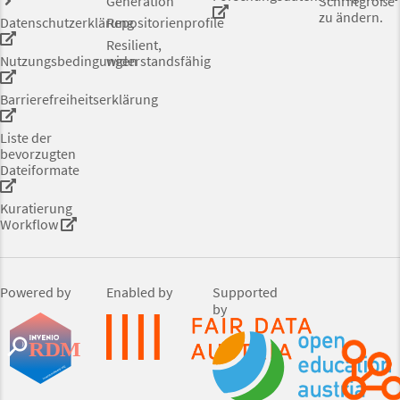
Generation
Schriftgröße
zu ändern.
Datenschutzerklärung
Repositorienprofile
Resilient,
Nutzungsbedingungen
widerstandsfähig
Barrierefreiheitserklärung
Liste der
bevorzugten
Dateiformate
Kuratierung
Workflow
Powered by
Enabled by
Supported
by