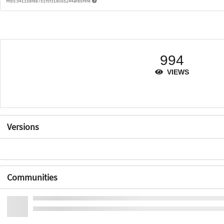
md5:341158f88751f5f318055244af85f4fe
994
VIEWS
Versions
Communities