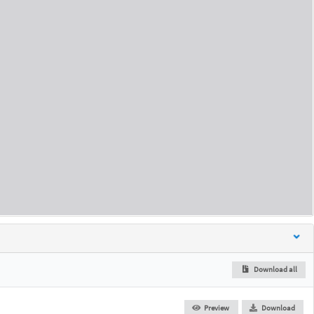
Download all
Preview
Download