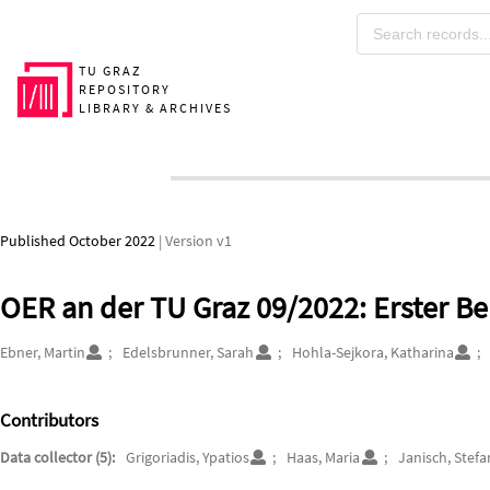
Skip to main
TU GRAZ
REPOSITORY
LIBRARY & ARCHIVES
Published October 2022
| Version v1
OER an der TU Graz 09/2022: Erster Be
Authors/Creators
Ebner, Martin
Edelsbrunner, Sarah
Hohla-Sejkora, Katharina
Contributors
Data collector (5):
Grigoriadis, Ypatios
Haas, Maria
Janisch, Stefa