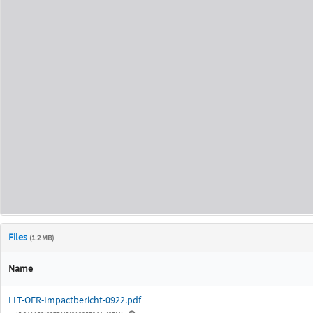
Files
(1.2 MB)
Name
LLT-OER-Impactbericht-0922.pdf