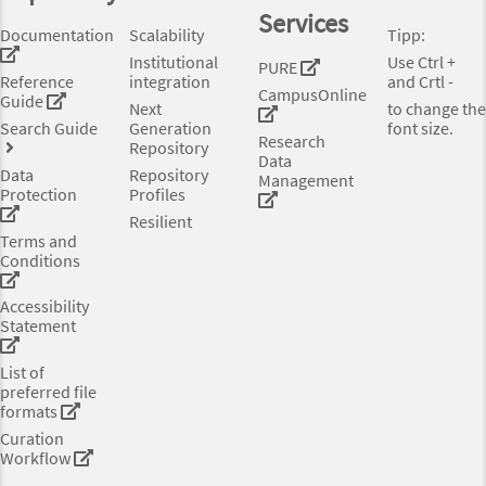
Services
Documentation
Scalability
Tipp:
Institutional
Use Ctrl +
PURE
Reference
integration
and Crtl -
CampusOnline
Guide
Next
to change the
Search Guide
Generation
font size.
Research
Repository
Data
Data
Repository
Management
Protection
Profiles
Resilient
Terms and
Conditions
Accessibility
Statement
List of
preferred file
formats
Curation
Workflow