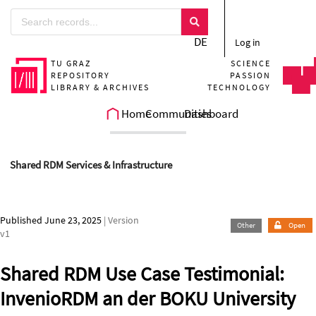
Skip to main
DE
Log in
TU GRAZ
SCIENCE
REPOSITORY
PASSION
LIBRARY & ARCHIVES
TECHNOLOGY
Home
Communities
Dashboard
Shared RDM Services & Infrastructure
Published June 23, 2025
| Version
Other
Open
v1
Shared RDM Use Case Testimonial:
InvenioRDM an der BOKU University