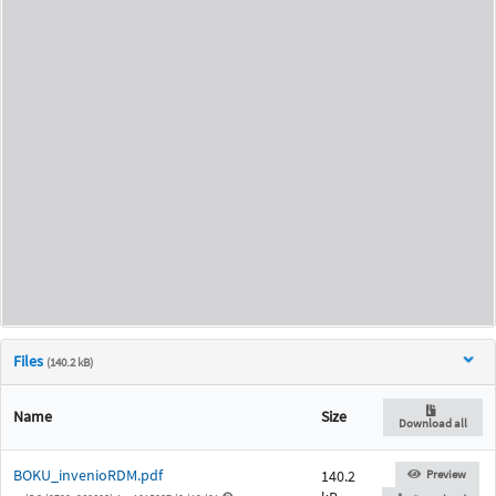
Files
(140.2 kB)
Name
Size
Download all
BOKU_invenioRDM.pdf
140.2
Preview