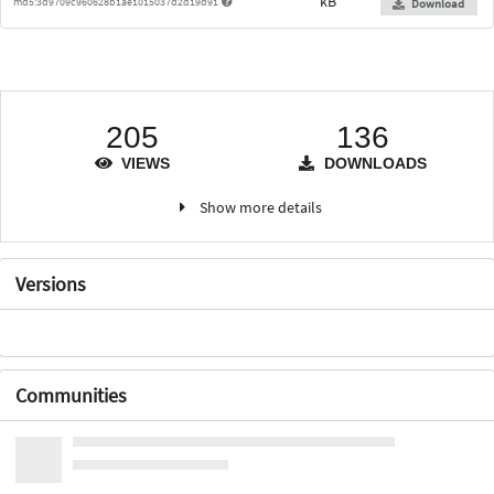
kB
md5:3d9709c960628b1ae1015037d2d19d91
Download
205
136
VIEWS
DOWNLOADS
Show more details
Versions
Communities