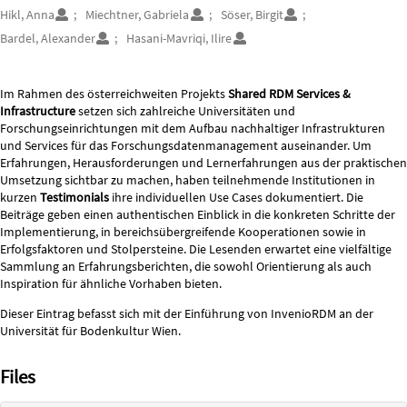
Authors/Creators
Hikl, Anna
Miechtner, Gabriela
Söser, Birgit
Bardel, Alexander
Hasani-Mavriqi, Ilire
Description
Im Rahmen des österreichweiten Projekts
Shared RDM
Services &
Infrastructure
setzen sich zahlreiche Universitäten und
Forschungseinrichtungen mit dem Aufbau nachhaltiger Infrastrukturen
und Services für das Forschungsdatenmanagement auseinander. Um
Erfahrungen, Herausforderungen und Lernerfahrungen aus der praktischen
Umsetzung sichtbar zu machen, haben teilnehmende Institutionen in
kurzen
Testimonials
ihre individuellen Use Cases dokumentiert. Die
Beiträge geben einen authentischen Einblick in die konkreten Schritte der
Implementierung, in bereichsübergreifende Kooperationen sowie in
Erfolgsfaktoren und Stolpersteine. Die Lesenden erwartet eine vielfältige
Sammlung an Erfahrungsberichten, die sowohl Orientierung als auch
Inspiration für ähnliche Vorhaben bieten.
Dieser Eintrag befasst sich mit der Einführung von InvenioRDM an der
Universität für Bodenkultur Wien.
Files