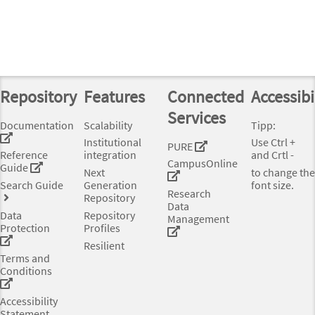
Repository
Features
Connected
Accessibi
Services
Documentation
Scalability
Tipp:
Institutional
Use Ctrl +
PURE
Reference
integration
and Crtl -
CampusOnline
Guide
Next
to change the
Search Guide
Generation
font size.
Research
Repository
Data
Data
Repository
Management
Protection
Profiles
Resilient
Terms and
Conditions
Accessibility
Statement