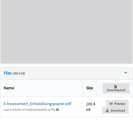
Files
(289.8 kB)
Name
Size
Download all
E-Assessment_Entwicklungspapier.pdf
289.8
Preview
kB
md5:471f52fb79707806ded3959f5c157ffa
Download