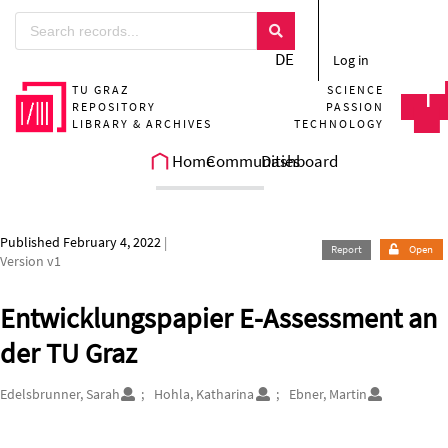
Skip to main
DE
Log in
TU GRAZ
SCIENCE
REPOSITORY
PASSION
LIBRARY & ARCHIVES
TECHNOLOGY
Home
Communities
Dashboard
Published February 4, 2022
|
Report
Open
Version v1
Entwicklungspapier E-Assessment an
der TU Graz
Authors/Creators
Edelsbrunner, Sarah
Hohla, Katharina
Ebner, Martin