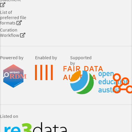
List of
preferred file
formats
Curation
Workflow
Powered by
Enabled by
Supported
by
Listed on