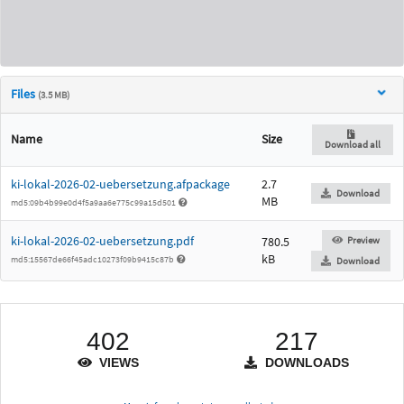
Files
(3.5 MB)
Name
Size
Download all
ki-lokal-2026-02-uebersetzung.afpackage
2.7
Download
MB
md5:09b4b99e0d4f5a9aa6e775c99a15d501
ki-lokal-2026-02-uebersetzung.pdf
780.5
Preview
kB
md5:15567de66f45adc10273f09b9415c87b
Download
402
217
VIEWS
DOWNLOADS