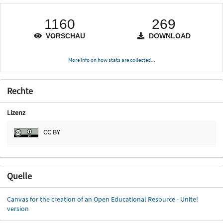
1160
269
VORSCHAU
DOWNLOAD
More info on how stats are collected...
Rechte
Lizenz
CC BY
Quelle
Canvas for the creation of an Open Educational Resource - Unite!
version