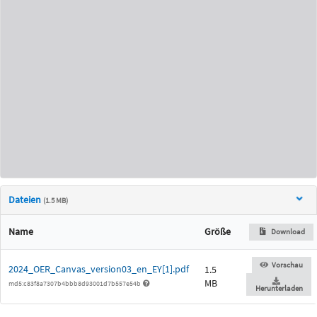
Dateien
(1.5 MB)
Name
Größe
Download
Vorschau
2024_OER_Canvas_version03_en_EY[1].pdf
1.5
MB
md5:c83f8a7307b4bbb8d93001d7b557e54b
Herunterladen