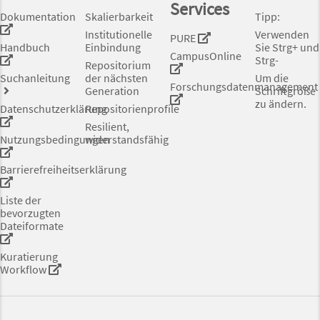
Services
Dokumentation
Skalierbarkeit
Tipp:
Institutionelle
Verwenden
PURE
Handbuch
Einbindung
Sie Strg+ und
CampusOnline
Strg-
Repositorium
Suchanleitung
der nächsten
Um die
Forschungsdatenmanagement
Generation
Schriftgröße
zu ändern.
Datenschutzerklärung
Repositorienprofile
Resilient,
Nutzungsbedingungen
widerstandsfähig
Barrierefreiheitserklärung
Liste der
bevorzugten
Dateiformate
Kuratierung
Workflow